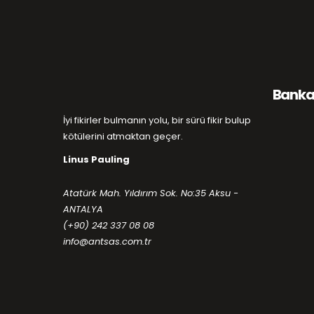
Banka 
İyi fikirler bulmanın yolu, bir sürü fikir bulup
kötülerini atmaktan geçer.
Linus Pauling
Atatürk Mah. Yıldırım Sok. No:35 Aksu -
ANTALYA
(+90) 242 337 08 08
info@antsas.com.tr