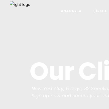
ANASAYFA
ŞIRKET
Our Cl
New York City, 5 Days, 32 Speake
Sign up now and secure your arr