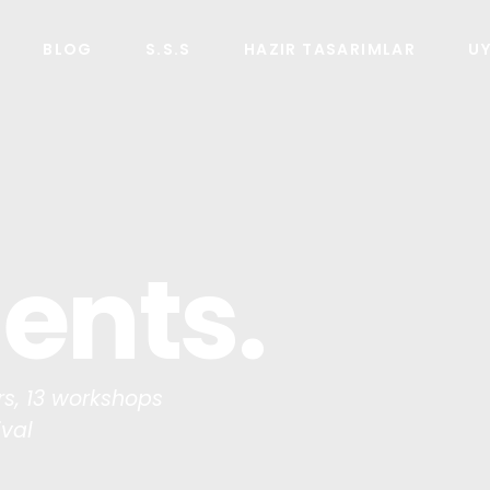
BLOG
S.S.S
HAZIR TASARIMLAR
U
ients
rs, 13 workshops
ival