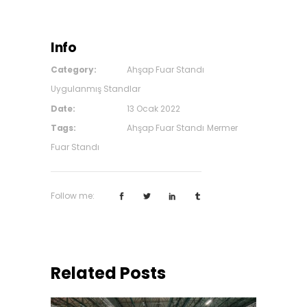
Info
Category:
Ahşap Fuar Standı
Uygulanmış Standlar
Date:
13 Ocak 2022
Tags:
Ahşap Fuar Standı
Mermer
Fuar Standı
Follow me:
Related Posts